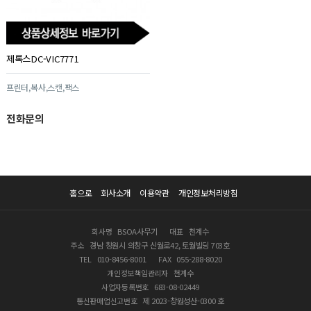
제록스DC-VIC7771
프린터,복사,스캔,팩스
전화문의
홈으로
회사소개
이용약관
개인정보처리방침
회사명
BSOA사무기
대표
천계수
주소
경남 창원시 의창구 신월로42, 토월빌딩 703호
TEL
010-8456-8001
FAX
055-288-8020
개인정보책임관리자
천계수
사업자등록번호
683-08-02449
통신판매업신고번호
제 2023-창원성산-0300 호